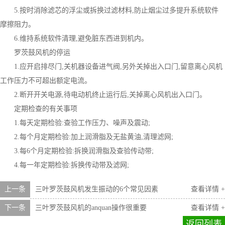
5.按时消除滤芯的浮尘或拆换过滤材料,防止烟尘过多提升系统软件
摩擦阻力。
6.维持系统软件清理,避免脏东西进到机内。
罗茨鼓风机的停运
1.应开启排尽门,关机器设备进气阀,另外关掉出入口门,留意离心风机
工作压力不可超出额定电流。
2.断开开关电源,待电动机终止运行后,关掉离心风机出入口门。
定期检查的有关事项
1.每天定期检验:查验工作压力、噪声及震动;
2.每个月定期检验:加上润滑脂及无盐黄油,清理滤网;
3.每6个月定期检验:拆换润滑脂及查验传动带;
4.每一年定期检验:拆换传动带及滤网;
上一条
三叶罗茨鼓风机发生振动的6个常见因素
查看详情 +
下一条
三叶罗茨鼓风机的anquan操作很重要
查看详情 +
返回列表