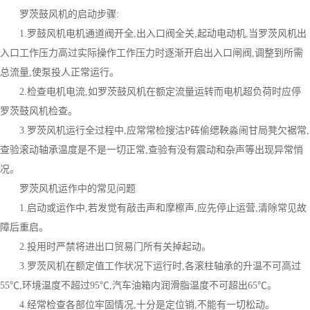
罗茨鼓风机的启动步骤:
1.罗鼓风机电机通道阀开全,出入口阀全关,起动电动机,当罗茨风机出
入口工作压力高过实际操作工作压力时逐渐开启出入口闸阀,调整到所需
总流量,使泵投人正常运行。
2.检查电机电流,如罗茨鼓风机在额定流量运转而电机超负荷时应停
罗茨鼓风机检查。
3.罗茨风机运行全过程中,应常常检搜沽Ρ砗偷缌鞅淼闹甘局凳欠裾常,
查验滚动轴承温度是不是一切正常,查验有没有震动和杂声等出现异常悄
况。
罗茨风机运作中的常见问题
1.启动或运作中,若发觉有敲击声和摩檫声,应先停止运营,清除常见故
障后重启。
2.投用时严禁将进出口贸易门所有关掉起动。
3.罗茨风机在额定值工作状况下运行时,各滚柱轴承的升温不可高过
55℃,环境温度不超过95℃,汽车油箱内润滑脂温度不可超出65℃。
4.经常检查各部位牢固情况,十分是定位销,不能有一切松动。